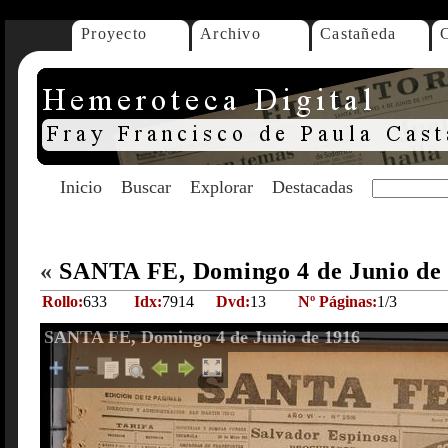
Proyecto
Archivo
Castañeda
Inicio
Buscar
Explorar
Destacadas
«
SANTA FE, Domingo 4 de Junio de
Rollo:
633
Idx:
7914
Dvd:
13
Nº Páginas:
1/3
SANTA FE, Domingo 4 de Junio de 1916