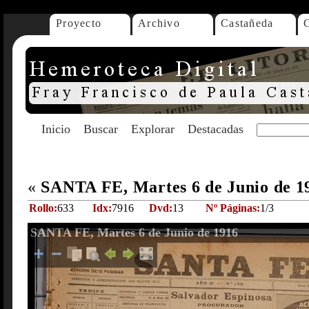
Proyecto
Archivo
Castañeda
Inicio
Buscar
Explorar
Destacadas
«
SANTA FE, Martes 6 de Junio de 
Rollo:
633
Idx:
7916
Dvd:
13
Nº Páginas:
1/3
SANTA FE, Martes 6 de Junio de 1916