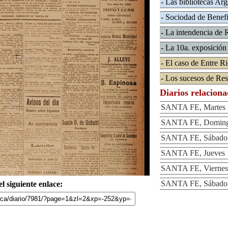
- Las bibliotecas Arg
- Sociodad de Benefi
- La intendencia de 
- La 10a. exposición
- El caso de Entre R
- Los sucesos de Res
Diarios relacion
SANTA FE, Martes 1
SANTA FE, Domingo
SANTA FE, Sábado 
SANTA FE, Jueves 1
SANTA FE, Viernes 
SANTA FE, Sábado 
l siguiente enlace: