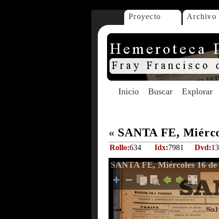
Proyecto
Archivo
Inicio
Buscar
Explorar
«
SANTA FE, Miércol
Rollo:
634
Idx:
7981
Dvd:
13
SANTA FE, Miércoles 16 de 