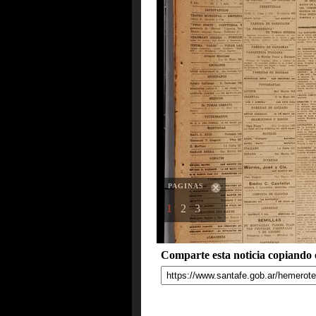
PAGINAS
1
2
3
Comparte esta noticia copiando e