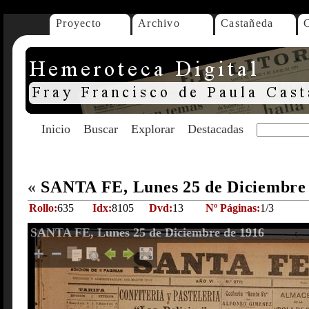
Proyecto
Archivo
Castañeda
Inicio
Buscar
Explorar
Destacadas
«
SANTA FE, Lunes 25 de Diciembre
Rollo:
635
Idx:
8105
Dvd:
13
Nº Páginas:
1/3
SANTA FE, Lunes 25 de Diciembre de 1916