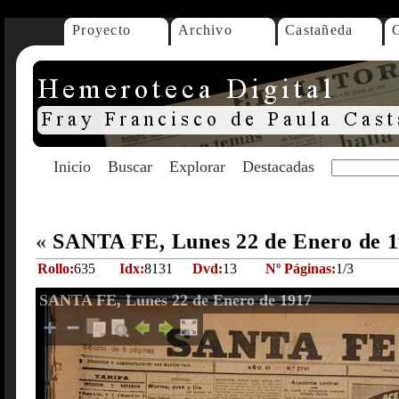
Proyecto
Archivo
Castañeda
Inicio
Buscar
Explorar
Destacadas
«
SANTA FE, Lunes 22 de Enero de 
Rollo:
635
Idx:
8131
Dvd:
13
Nº Páginas:
1/3
SANTA FE, Lunes 22 de Enero de 1917