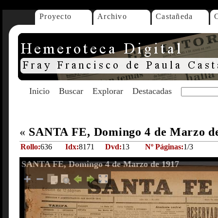
Proyecto
Archivo
Castañeda
Inicio
Buscar
Explorar
Destacadas
«
SANTA FE, Domingo 4 de Marzo d
Rollo:
636
Idx:
8171
Dvd:
13
Nº Páginas:
1/3
SANTA FE, Domingo 4 de Marzo de 1917