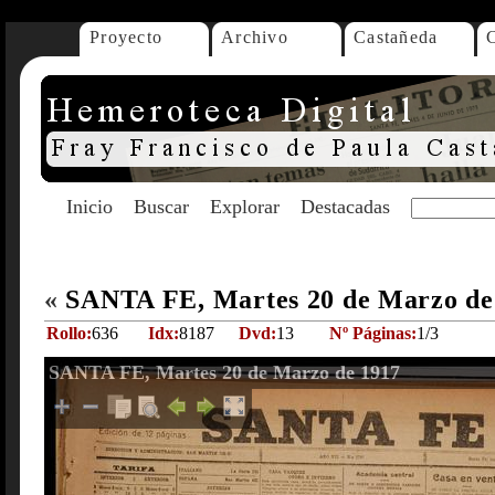
Proyecto
Archivo
Castañeda
Inicio
Buscar
Explorar
Destacadas
«
SANTA FE, Martes 20 de Marzo de
Rollo:
636
Idx:
8187
Dvd:
13
Nº Páginas:
1/3
SANTA FE, Martes 20 de Marzo de 1917