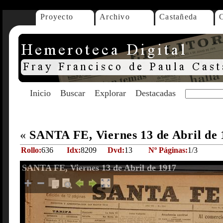
Proyecto
Archivo
Castañeda
Inicio
Buscar
Explorar
Destacadas
«
SANTA FE, Viernes 13 de Abril de
Rollo:
636
Idx:
8209
Dvd:
13
Nº Páginas:
1/3
SANTA FE, Viernes 13 de Abril de 1917