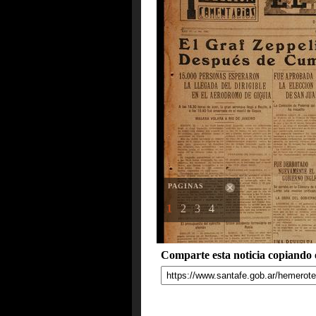
PAGINAS
1
2
3
4
Comparte esta noticia copiando e