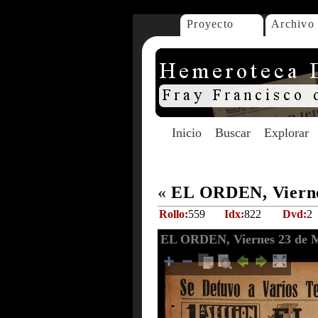
Proyecto
Archivo
Inicio
Buscar
Explorar
«
EL ORDEN, Vierne
Rollo:
559
Idx:
822
Dvd:
2
EL ORDEN, Viernes 23 de 