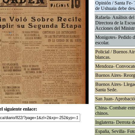
Opinión / Santa Fe- 
de Ushuaia debe des
Rafaela- Análisis del
Directora de la Escu
Acciones del Ministr
Monigotes- Pedido de
escolar.
Policial / Buenos Air
blancas.
Mendoza- Convocator
Buenos Aires- Reorg
Buenos Aires- Llega
Santa Sede.
San Juan- Aprobación
China- Combate entre
l siguiente enlace:
chinos.
Inglaterra- Derrota d
España, Sevilla- Fot