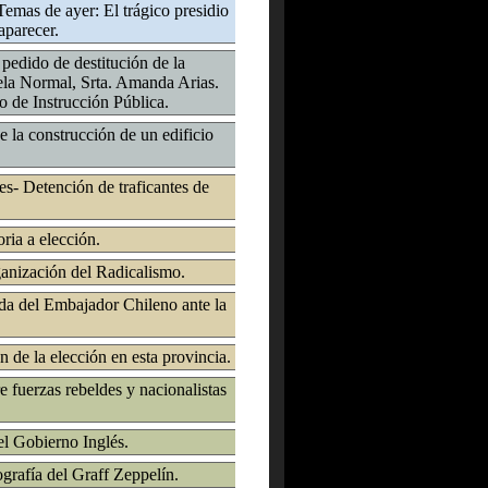
Temas de ayer: El trágico presidio
aparecer.
 pedido de destitución de la
ela Normal, Srta. Amanda Arias.
o de Instrucción Pública.
 la construcción de un edificio
es- Detención de traficantes de
ia a elección.
anización del Radicalismo.
da del Embajador Chileno ante la
 de la elección en esta provincia.
 fuerzas rebeldes y nacionalistas
el Gobierno Inglés.
ografía del Graff Zeppelín.