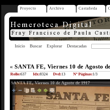
Proyecto
Archivo
Castañeda
Inicio
Buscar
Explorar
Destacadas
«
SANTA FE, Viernes 10 de Agosto d
Rollo:
637
Idx:
8324
Dvd:
13
Nº Páginas:
1/3
SANTA FE, Viernes 10 de Agosto de 1917