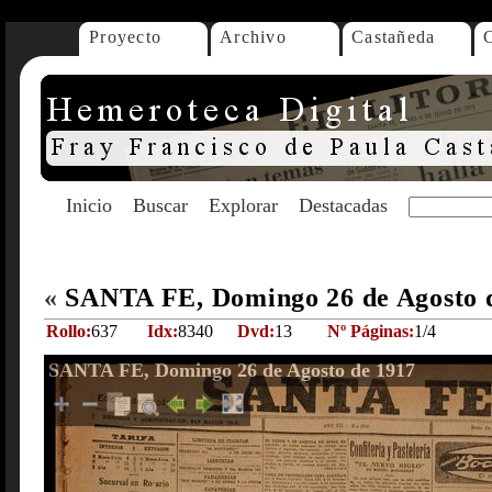
Proyecto
Archivo
Castañeda
Inicio
Buscar
Explorar
Destacadas
«
SANTA FE, Domingo 26 de Agosto 
Rollo:
637
Idx:
8340
Dvd:
13
Nº Páginas:
1/4
SANTA FE, Domingo 26 de Agosto de 1917