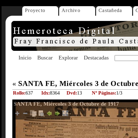
Proyecto
Archivo
Castañeda
Inicio
Buscar
Explorar
Destacadas
«
SANTA FE, Miércoles 3 de Octubr
Rollo:
637
Idx:
8364
Dvd:
13
Nº Páginas:
1/3
SANTA FE, Miércoles 3 de Octubre de 1917