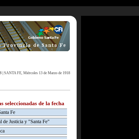
8
|
SANTA FE, Miércoles 13 de Marzo de 1918
as seleccionadas de la fecha
Santa Fe
l de Justicia y "Santa Fe"
ica