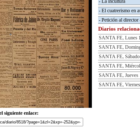
- La incultura
- El cuatrerismo en 
- Petición al director
Diarios relacion
SANTA FE, Lunes 1
SANTA FE, Domingo
SANTA FE, Sábado 
SANTA FE, Miércole
SANTA FE, Jueves 
SANTA FE, Viernes 
l siguiente enlace: