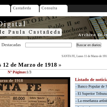
Castañeda
Consulta
Destacadas
SANTA FE, Lunes 11 de Marzo de 191
 12 de Marzo de 1918
»
Nº Páginas:
1/3
Listado de notici
rzo de 1918
- Banco Popular de 
- El Superior Tribuna
- La enseñanza artíst