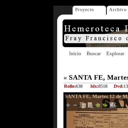
Proyecto
Archivo
Inicio
Buscar
Explorar
«
SANTA FE, Martes
Rollo:
638
Idx:
8518
Dvd:
13
SANTA FE, Martes 12 de Ma