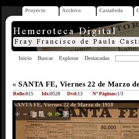
Proyecto
Archivo
Castañeda
Inicio
Buscar
Explorar
Destacadas
«
SANTA FE, Viernes 22 de Marzo d
Rollo:
815
Idx:
8528
Dvd:
13
Nº Páginas:
1/3
SANTA FE, Viernes 22 de Marzo de 1918