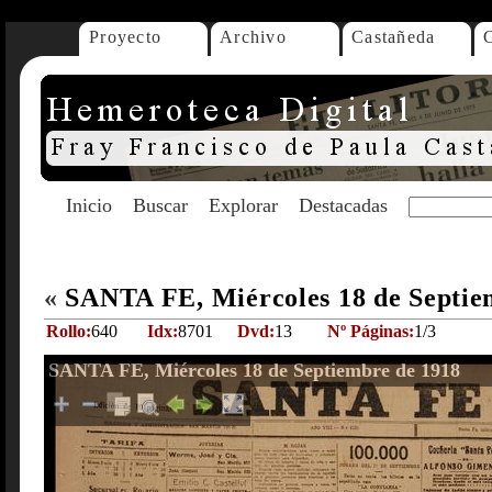
Proyecto
Archivo
Castañeda
Inicio
Buscar
Explorar
Destacadas
«
SANTA FE, Miércoles 18 de Septie
Rollo:
640
Idx:
8701
Dvd:
13
Nº Páginas:
1/3
SANTA FE, Miércoles 18 de Septiembre de 1918