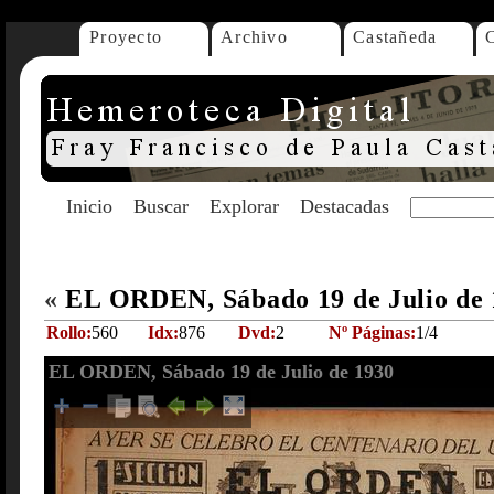
Proyecto
Archivo
Castañeda
Inicio
Buscar
Explorar
Destacadas
«
EL ORDEN, Sábado 19 de Julio de
Rollo:
560
Idx:
876
Dvd:
2
Nº Páginas:
1/4
EL ORDEN, Sábado 19 de Julio de 1930