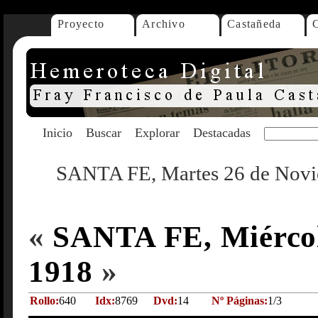
Proyecto
Archivo
Castañeda
Inicio
Buscar
Explorar
Destacadas
SANTA FE, Martes 26 de Novi
«
SANTA FE, Miércol
1918
»
Rollo:
640
Idx:
8769
Dvd:
14
Nº Páginas:
1/3