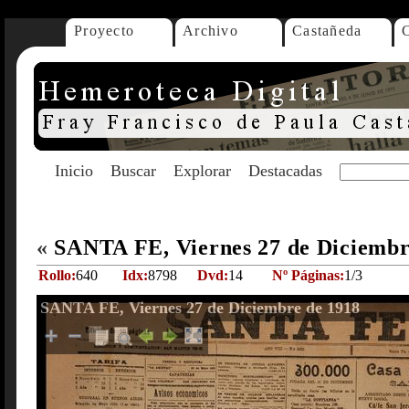
Proyecto
Archivo
Castañeda
Inicio
Buscar
Explorar
Destacadas
«
SANTA FE, Viernes 27 de Diciembr
Rollo:
640
Idx:
8798
Dvd:
14
Nº Páginas:
1/3
SANTA FE, Viernes 27 de Diciembre de 1918