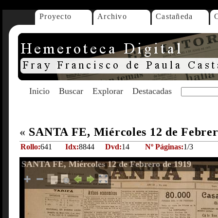
Proyecto
Archivo
Castañeda
Inicio
Buscar
Explorar
Destacadas
«
SANTA FE, Miércoles 12 de Febrer
Rollo:
641
Idx:
8844
Dvd:
14
Nº Páginas:
1/3
SANTA FE, Miércoles 12 de Febrero de 1919