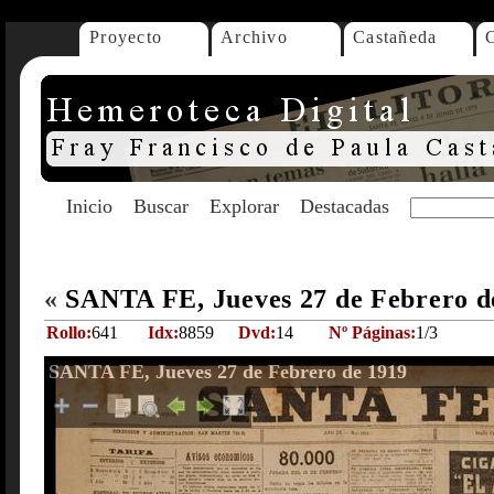
Proyecto
Archivo
Castañeda
Inicio
Buscar
Explorar
Destacadas
«
SANTA FE, Jueves 27 de Febrero d
Rollo:
641
Idx:
8859
Dvd:
14
Nº Páginas:
1/3
SANTA FE, Jueves 27 de Febrero de 1919