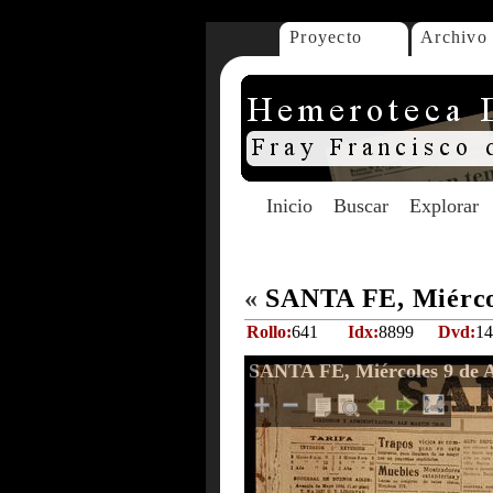
Proyecto
Archivo
Inicio
Buscar
Explorar
«
SANTA FE, Miércol
Rollo:
641
Idx:
8899
Dvd:
14
SANTA FE, Miércoles 9 de A