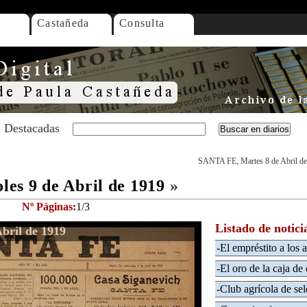
Castañeda
Consulta
Destacadas
SANTA FE, Martes 8 de Abril d
es 9 de Abril de 1919
»
Nº Páginas:
1/3
Listado de notici
bril de 1919
-El empréstito a los a
-El oro de la caja de
-Club agrícola de se