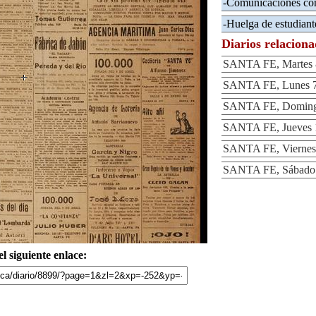
-Comunicaciones co
-Huelga de estudiant
Diarios relacion
SANTA FE, Martes 8
SANTA FE, Lunes 7 
SANTA FE, Domingo
SANTA FE, Jueves 1
SANTA FE, Viernes 
SANTA FE, Sábado 1
l siguiente enlace: