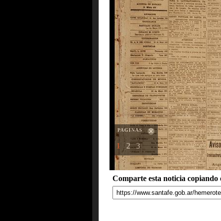
PAGINAS
1
2
3
Comparte esta noticia copiando e