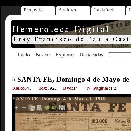
Proyecto
Archivo
Castañeda
Inicio
Buscar
Explorar
Destacadas
«
SANTA FE, Domingo 4 de Mayo de
Rollo:
641
Idx:
8922
Dvd:
14
Nº Páginas:
1/2
SANTA FE, Domingo 4 de Mayo de 1919