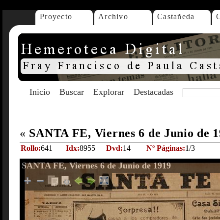
Proyecto
Archivo
Castañeda
Inicio
Buscar
Explorar
Destacadas
«
SANTA FE, Viernes 6 de Junio de 
Rollo:
641
Idx:
8955
Dvd:
14
Nº Páginas:
1/3
SANTA FE, Viernes 6 de Junio de 1919