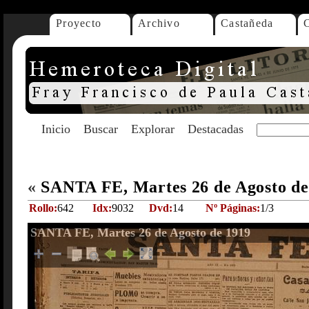
Proyecto
Archivo
Castañeda
Inicio
Buscar
Explorar
Destacadas
«
SANTA FE, Martes 26 de Agosto d
Rollo:
642
Idx:
9032
Dvd:
14
Nº Páginas:
1/3
SANTA FE, Martes 26 de Agosto de 1919