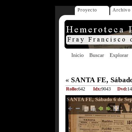
Proyecto
Archivo
Inicio
Buscar
Explorar
«
SANTA FE, Sábado 
Rollo:
642
Idx:
9043
Dvd:
14
SANTA FE, Sábado 6 de Sep