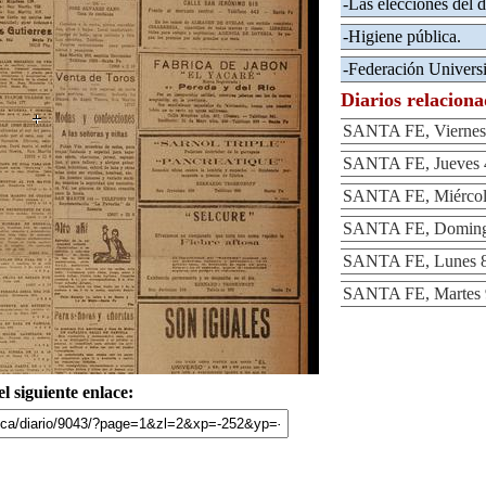
-Las elecciones del 
-Higiene pública.
-Federación Universi
Diarios relacion
SANTA FE, Viernes 
SANTA FE, Jueves 4
SANTA FE, Miércole
SANTA FE, Domingo
SANTA FE, Lunes 8 
SANTA FE, Martes 9
l siguiente enlace: