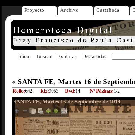
Proyecto
Archivo
Castañeda
Inicio
Buscar
Explorar
Destacadas
«
SANTA FE, Martes 16 de Septiemb
Rollo:
642
Idx:
9053
Dvd:
14
Nº Páginas:
1/2
SANTA FE, Martes 16 de Septiembre de 1919