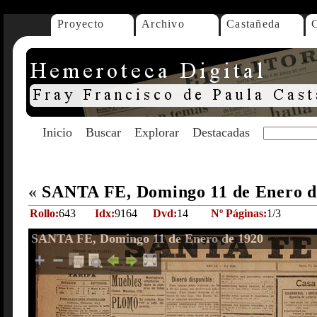
Proyecto
Archivo
Castañeda
Inicio
Buscar
Explorar
Destacadas
«
SANTA FE, Domingo 11 de Enero d
Rollo:
643
Idx:
9164
Dvd:
14
Nº Páginas:
1/3
SANTA FE, Domingo 11 de Enero de 1920