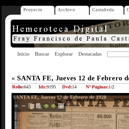
Proyecto
Archivo
Castañeda
Inicio
Buscar
Explorar
Destacadas
«
SANTA FE, Jueves 12 de Febrero d
Rollo:
643
Idx:
9195
Dvd:
14
Nº Páginas:
1/2
SANTA FE, Jueves 12 de Febrero de 1920