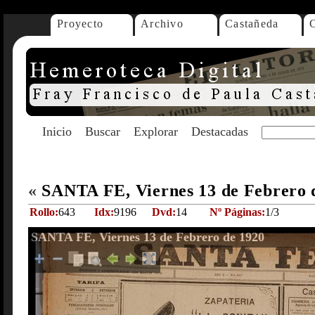
Proyecto
Archivo
Castañeda
Inicio
Buscar
Explorar
Destacadas
«
SANTA FE, Viernes 13 de Febrero 
Rollo:
643
Idx:
9196
Dvd:
14
Nº Páginas:
1/3
SANTA FE, Viernes 13 de Febrero de 1920