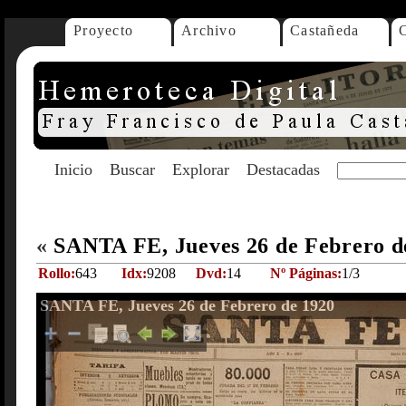
Proyecto
Archivo
Castañeda
Inicio
Buscar
Explorar
Destacadas
«
SANTA FE, Jueves 26 de Febrero d
Rollo:
643
Idx:
9208
Dvd:
14
Nº Páginas:
1/3
SANTA FE, Jueves 26 de Febrero de 1920