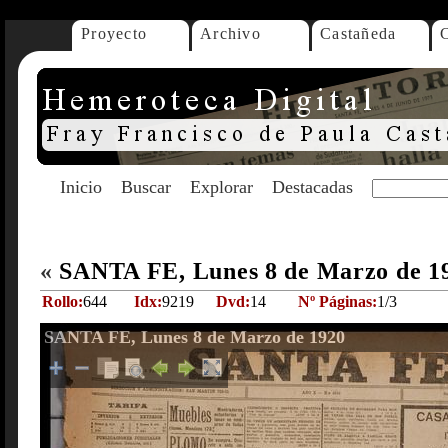
Proyecto
Archivo
Castañeda
Inicio
Buscar
Explorar
Destacadas
«
SANTA FE, Lunes 8 de Marzo de 1
Rollo:
644
Idx:
9219
Dvd:
14
Nº Páginas:
1/3
SANTA FE, Lunes 8 de Marzo de 1920