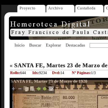
Proyecto
Archivo
Castañeda
Inicio
Buscar
Explorar
Destacadas
«
SANTA FE, Martes 23 de Marzo de
Rollo:
644
Idx:
9234
Dvd:
14
Nº Páginas:
1/3
SANTA FE, Martes 23 de Marzo de 1920