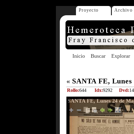
Proyecto
Archivo
Inicio
Buscar
Explorar
«
SANTA FE, Lunes 
Rollo:
644
Idx:
9292
Dvd:
14
SANTA FE, Lunes 24 de Ma