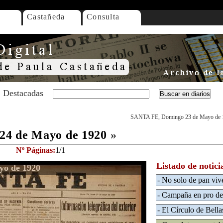
Castañeda
Consulta
Destacadas
SANTA FE, Domingo 23 de Mayo de 
24 de Mayo de 1920
»
Nº Páginas:
1/1
Listado de notici
yo de 1920
- No solo de pan vi
- Campaña en pro del
- El Círculo de Bella