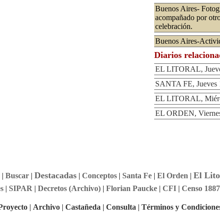
Buenos Aires- Fotogr
acompañado por otros
celebración.
Buenos Aires-Activi
Diarios relacion
EL LITORAL, Jueves
SANTA FE, Jueves 1
EL LITORAL, Miérco
EL ORDEN, Viernes 
Destacadas
El Lito
|
Buscar
|
|
Conceptos
|
Santa Fe
|
El Orden
|
s
|
SIPAR
|
Decretos (Archivo)
|
Florian Paucke
|
CFI
|
Censo 1887
Proyecto
|
Archivo
|
Castañeda
|
Consulta
|
Términos y Condicione