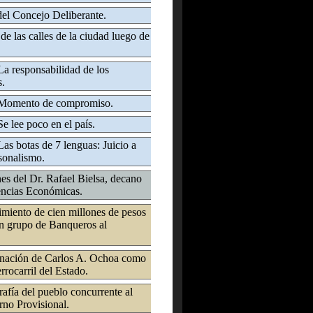
del Concejo Deliberante.
de las calles de la ciudad luego de
La responsabilidad de los
s.
- Momento de compromiso.
e lee poco en el país.
Las botas de 7 lenguas: Juicio a
rsonalismo.
es del Dr. Rafael Bielsa, decano
encias Económicas.
miento de cien millones de pesos
un grupo de Banqueros al
gnación de Carlos A. Ochoa como
rrocarril del Estado.
afía del pueblo concurrente al
no Provisional.