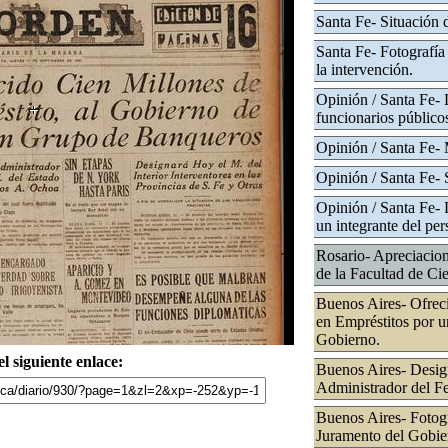
Santa Fe- Situación 
Santa Fe- Fotografía 
la intervención.
Opinión / Santa Fe- 
funcionarios público
Opinión / Santa Fe
Opinión / Santa Fe- S
Opinión / Santa Fe- 
un integrante del pe
Rosario- Apreciacion
de la Facultad de Ci
Buenos Aires- Ofreci
en Empréstitos por 
Gobierno.
l siguiente enlace:
Buenos Aires- Desi
Administrador del Fe
Buenos Aires- Fotogr
Juramento del Gobier