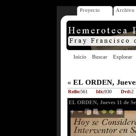
Proyecto
Archivo
Inicio
Buscar
Explorar
«
EL ORDEN, Jueves 
Rollo:
561
Idx:
930
Dvd:
2
EL ORDEN, Jueves 11 de Se