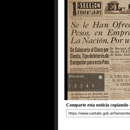
PAGINAS
1
2
3
4
5
Comparte esta noticia copiando e