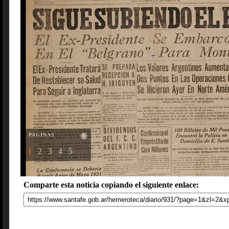
PAGINAS
1
2
3
4
5
Comparte esta noticia copiando el siguiente enlace: