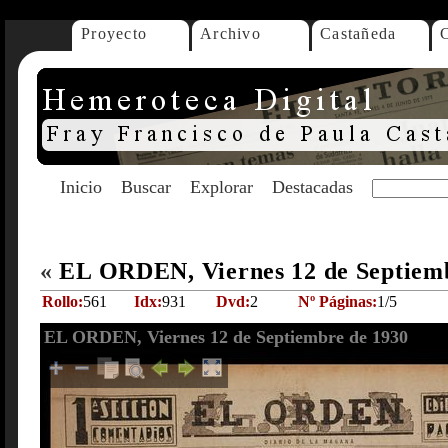
Proyecto
Archivo
Castañeda
Inicio
Buscar
Explorar
Destacadas
«
EL ORDEN, Viernes 12 de Septiem
Rollo:
561
Idx:
931
Dvd:
2
Nº Páginas:
1/5
EL ORDEN, Viernes 12 de Septiembre de 1930