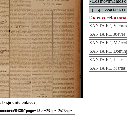
- Los movimientos ob
- plagas vegetales en
Diarios relacion
SANTA FE, Viernes 
SANTA FE, Jueves 
SANTA FE, Miércole
SANTA FE, Domingo
SANTA FE, Lunes 8
SANTA FE, Martes 
l siguiente enlace: