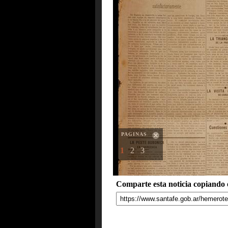
PAGINAS
1
2
3
Comparte esta noticia copiando e