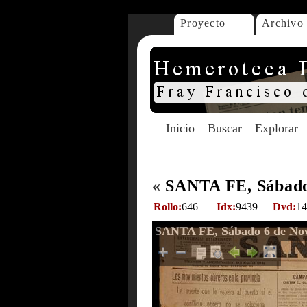
Proyecto
Archivo
Inicio
Buscar
Explorar
«
SANTA FE, Sábado
Rollo:
646
Idx:
9439
Dvd:
14
SANTA FE, Sábado 6 de Nov