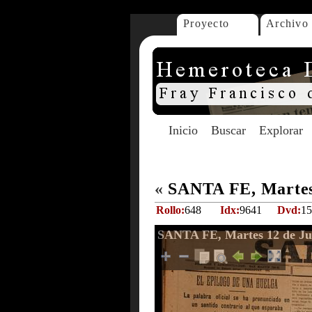
Proyecto
Archivo
Inicio
Buscar
Explorar
«
SANTA FE, Martes 
Rollo:
648
Idx:
9641
Dvd:
15
SANTA FE, Martes 12 de Jul