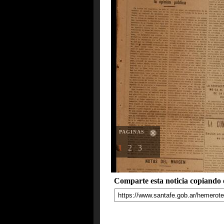
PAGINAS
1
2
3
Comparte esta noticia copiando e