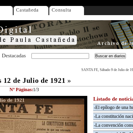
Castañeda
Consulta
Destacadas
SANTA FE, Sábado 9 de Julio de 1
12 de Julio de 1921
»
Nº Páginas:
1/3
Listado de notici
io de 1921
-El epílogo de una h
-La constitución naci
-La convención const