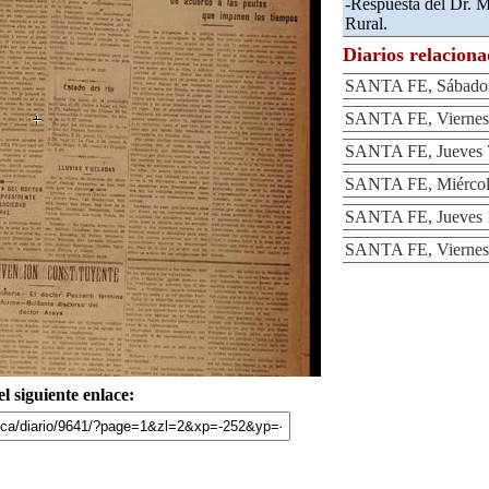
-Respuesta del Dr. M
Rural.
Diarios relacion
SANTA FE, Sábado 9
SANTA FE, Viernes 
SANTA FE, Jueves 7
SANTA FE, Miércole
SANTA FE, Jueves 1
SANTA FE, Viernes 
l siguiente enlace: