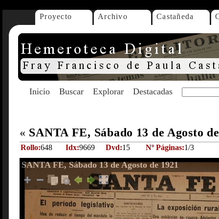
Proyecto
Archivo
Castañeda
Inicio
Buscar
Explorar
Destacadas
«
SANTA FE, Sábado 13 de Agosto d
Rollo:
648
Idx:
9669
Dvd:
15
Nº Páginas:
1/3
SANTA FE, Sábado 13 de Agosto de 1921