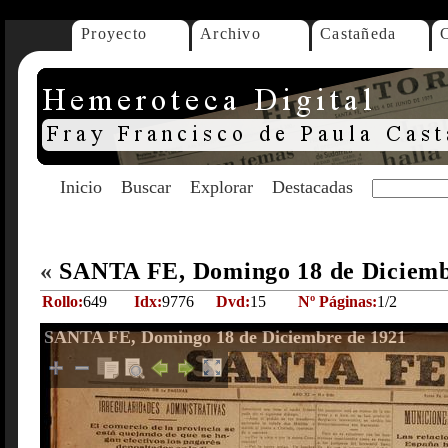
Proyecto
Archivo
Castañeda
Inicio
Buscar
Explorar
Destacadas
«
SANTA FE, Domingo 18 de Diciemb
Rollo:
649
Idx:
9776
Dvd:
15
Nº Páginas:
1/2
SANTA FE, Domingo 18 de Diciembre de 1921