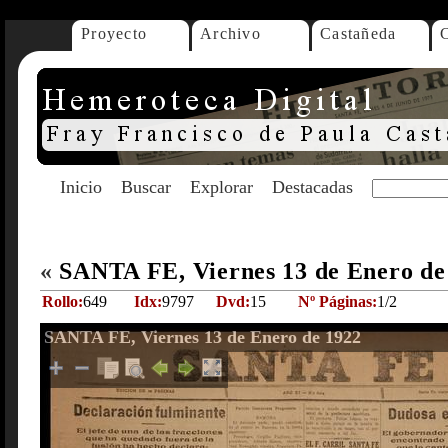
Proyecto
Archivo
Castañeda
Inicio
Buscar
Explorar
Destacadas
«
SANTA FE, Viernes 13 de Enero d
Rollo:
649
Idx:
9797
Dvd:
15
Nº Páginas:
1/2
SANTA FE, Viernes 13 de Enero de 1922