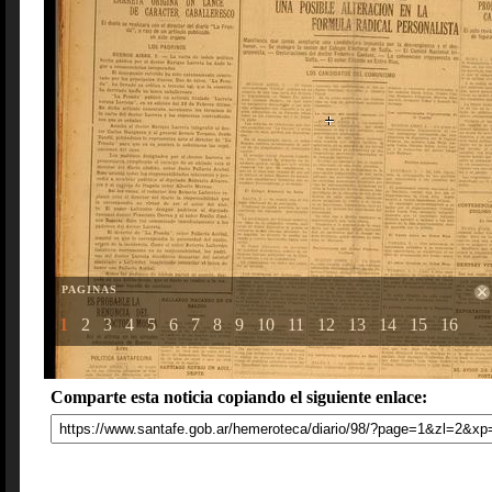
PAGINAS
1
2
3
4
5
6
7
8
9
10
11
12
13
14
15
16
Comparte esta noticia copiando el siguiente enlace: