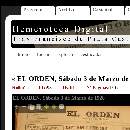
Proyecto
Archivo
Castañeda
Inicio
Buscar
Explorar
Destacadas
«
EL ORDEN, Sábado 3 de Marzo de
Rollo:
551
Idx:
98
Dvd:
1
Nº Páginas:
1/16
EL ORDEN, Sábado 3 de Marzo de 1928