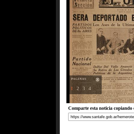
PAGINAS
1
2
3
4
Comparte esta noticia copiando e