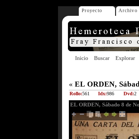
Proyecto
Archivo
Inicio
Buscar
Explorar
«
EL ORDEN, Sábado
Rollo:
561
Idx:
986
Dvd:
2
EL ORDEN, Sábado 8 de No