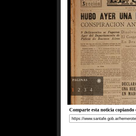
PAGINAS
1
2
3
4
Comparte esta noticia copiando e