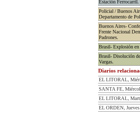
Estación Ferrocarril.
Policial / Buenos Ai
Departamento de Pol
Buenos Aires- Confer
Frente Nacional Dem
Padrones.
Brasil- Explosión en
Brasil- Disolución d
Vargas.
Diarios relacion
EL LITORAL, Miérc
SANTA FE, Miércole
EL LITORAL, Marte
EL ORDEN, Jueves 