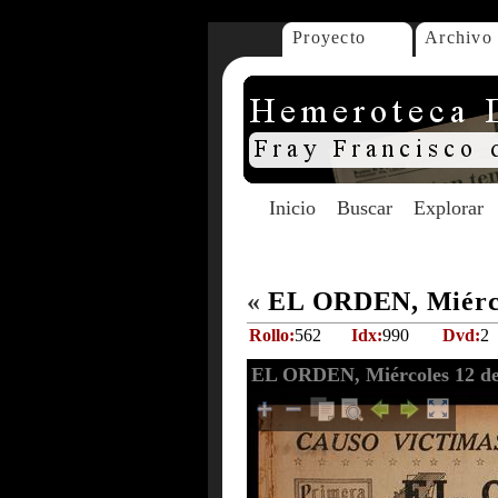
Proyecto
Archivo
Inicio
Buscar
Explorar
«
EL ORDEN, Miérco
Rollo:
562
Idx:
990
Dvd:
2
EL ORDEN, Miércoles 12 de