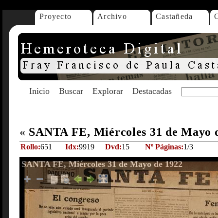
Proyecto
Archivo
Castañeda
Inicio
Buscar
Explorar
Destacadas
«
SANTA FE, Miércoles 31 de Mayo 
Rollo:
651
Idx:
9919
Dvd:
15
Nº Páginas:
1/3
SANTA FE, Miércoles 31 de Mayo de 1922