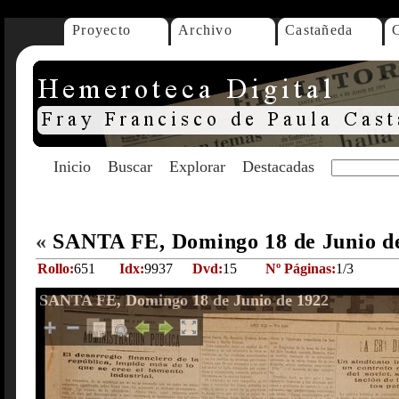
Proyecto
Archivo
Castañeda
Inicio
Buscar
Explorar
Destacadas
«
SANTA FE, Domingo 18 de Junio d
Rollo:
651
Idx:
9937
Dvd:
15
Nº Páginas:
1/3
SANTA FE, Domingo 18 de Junio de 1922