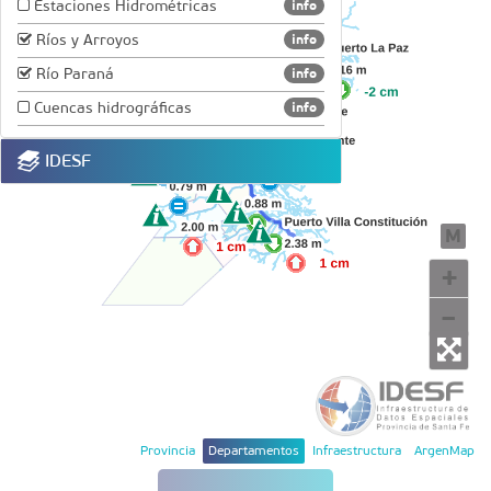
Estaciones Hidrométricas
info
Ríos y Arroyos
info
Río Paraná
info
Cuencas hidrográficas
info
IDESF
M
+
–
Provincia
Departamentos
Infraestructura
ArgenMap