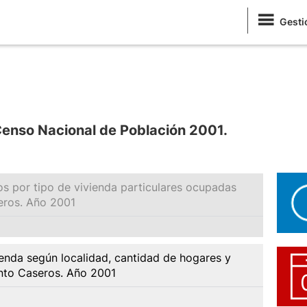
Gesti
Censo Nacional de Población 2001.
s por tipo de vivienda particulares ocupadas
eros. Año 2001
enda según localidad, cantidad de hogares y
nto Caseros. Año 2001