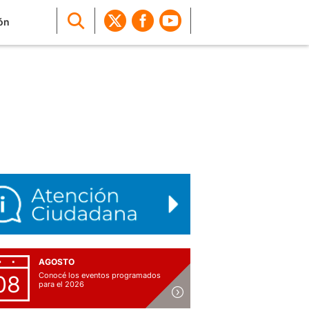
ón
AGOSTO
Conocé los eventos programados
08
para el 2026