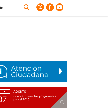
ón
AGOSTO
Conocé los eventos programados
07
para el 2026