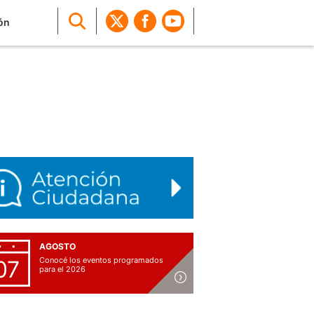
ón
AGOSTO
Conocé los eventos programados
07
para el 2026