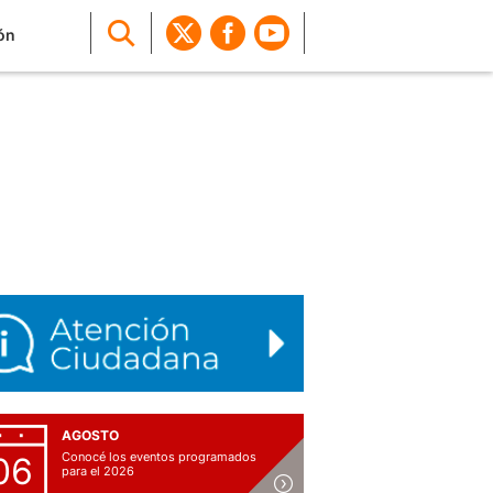
ón
AGOSTO
Conocé los eventos programados
06
para el 2026